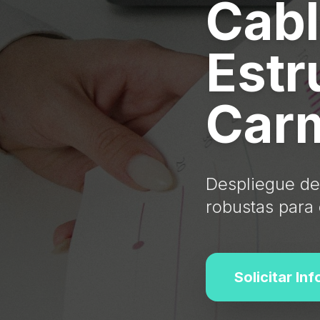
Cab
Estr
Car
Despliegue de
robustas para 
Solicitar In