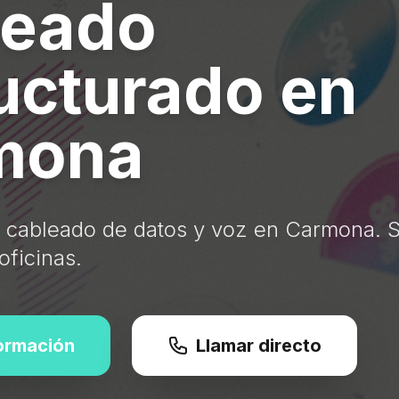
leado
ucturado en
mona
 cableado de datos y voz en Carmona. 
oficinas.
formación
Llamar directo