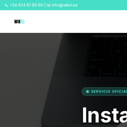
📞 +34 624 81 69 69 | 📧 info@wikin.es
SERVICIO OFICI
Inst