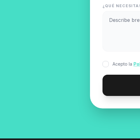
¿QUÉ NECESITA
Acepto la
Po