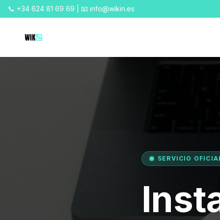
📞 +34 624 81 69 69 | 📧 info@wikin.es
SERVICIO OFICI
Inst