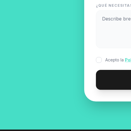
¿QUÉ NECESITA
Acepto la
Po