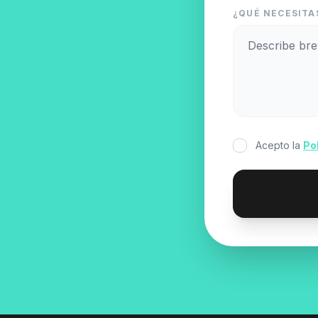
¿QUÉ NECESITA
Acepto la
Po