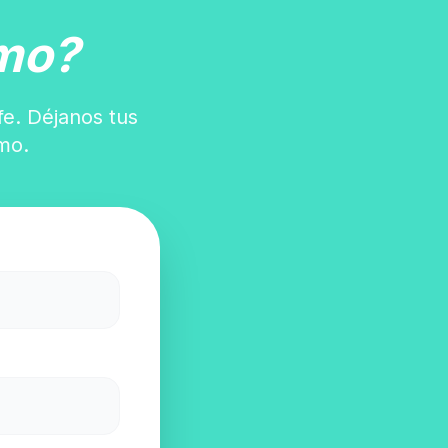
mo?
fe. Déjanos tus
mo.