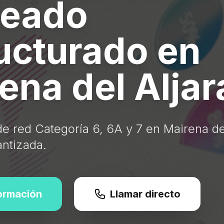
leado
ucturado en
ena del Aljar
de red Categoría 6, 6A y 7 en Mairena del
antizada.
formación
Llamar directo