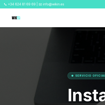
📞 +34 624 81 69 69 | 📧 info@wikin.es
SERVICIO OFICI
Inst