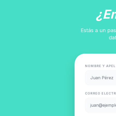
¿E
Estás a un pas
da
NOMBRE Y APEL
CORREO ELECTR