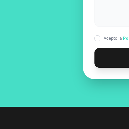
Acepto la
Po