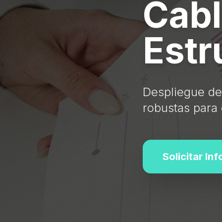
Cab
Estr
Despliegue de
robustas para 
Solicitar In