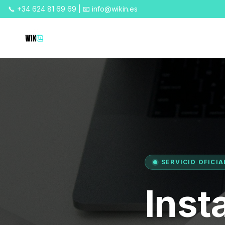
📞 +34 624 81 69 69 | 📧 info@wikin.es
SERVICIO OFICIA
Inst