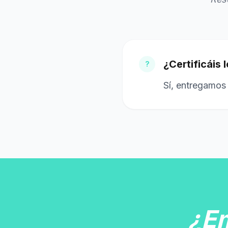
¿Certificáis 
?
Sí, entregamos 
¿E