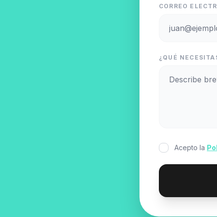
CORREO ELECTR
¿QUÉ NECESITAS
Acepto la
Po