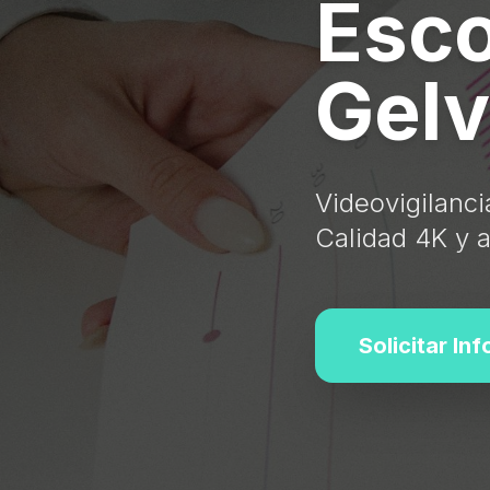
Esco
Gel
Videovigilanc
Calidad 4K y a
Solicitar In