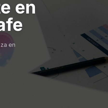
te en
afe
nza en