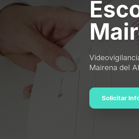
Esco
Mair
Videovigilanc
Mairena del Al
Solicitar In