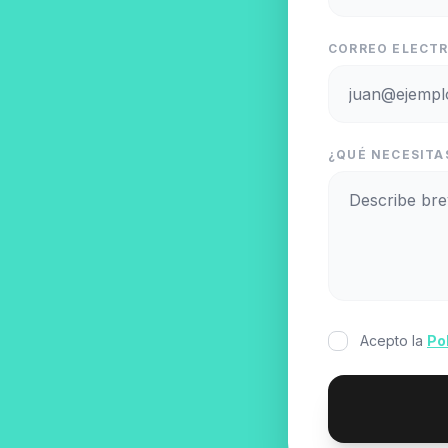
CORREO ELECTR
¿QUÉ NECESITA
Acepto la
Po