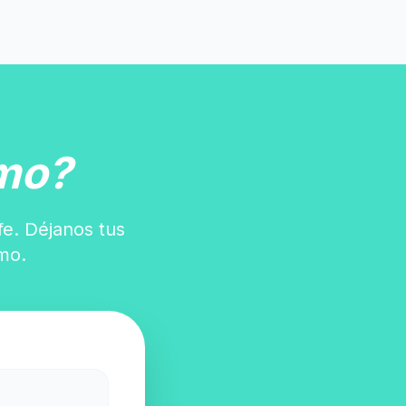
mo?
fe. Déjanos tus
mo.