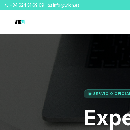
📞 +34 624 81 69 69 | 📧 info@wikin.es
SERVICIO OFICIA
Expe