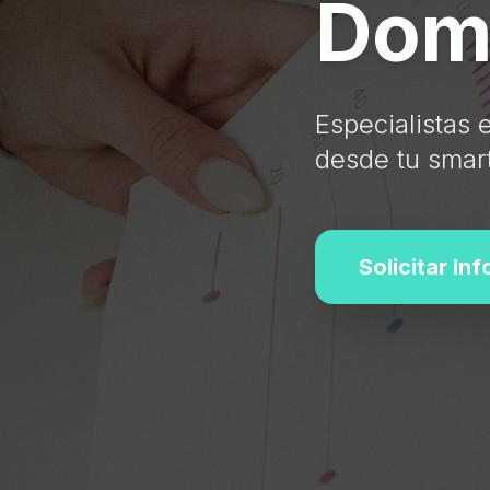
Domó
Especialistas 
desde tu smar
Solicitar In