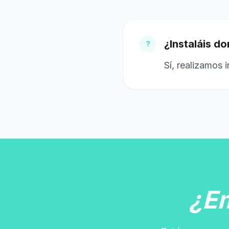
¿Instaláis d
?
Sí, realizamos 
¿E