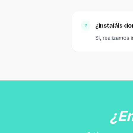
¿Instaláis do
?
Sí, realizamos 
¿E