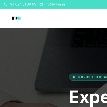
📞 +34 624 81 69 69 | 📧 info@wikin.es
SERVICIO OFICIA
Expe