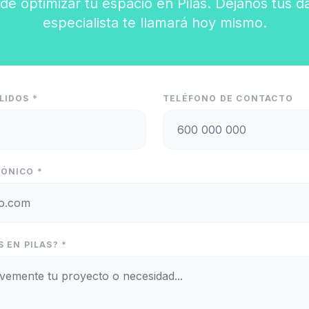
de optimizar tu espacio en Pilas. Déjanos tus d
especialista te llamará hoy mismo.
LIDOS *
TELÉFONO DE CONTACTO
ÓNICO *
 EN PILAS? *