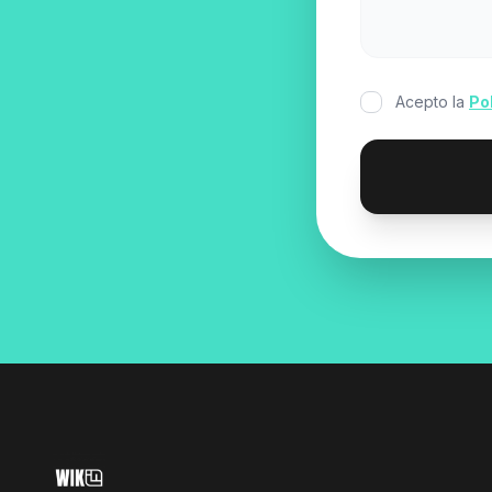
Acepto la
Po