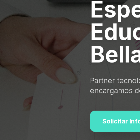
Espe
Educ
Bell
Partner tecnol
encargamos de
Solicitar In