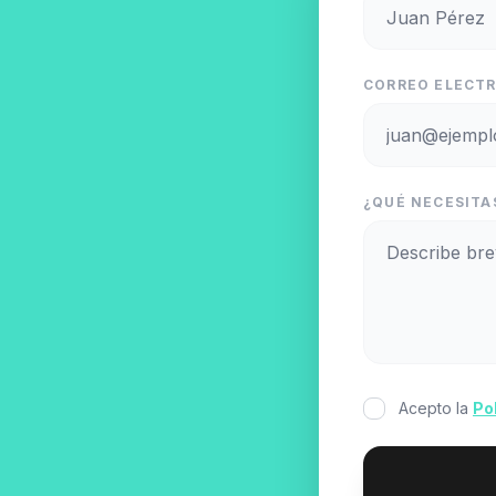
CORREO ELECTR
¿QUÉ NECESITAS
Acepto la
Po