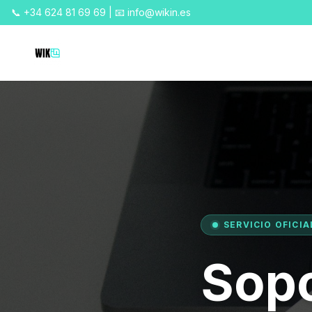
📞 +34 624 81 69 69 | 📧 info@wikin.es
SERVICIO OFICIA
Sopo