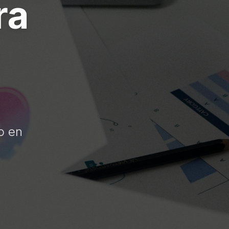
ra
o en