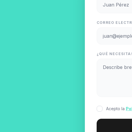
CORREO ELECTR
¿QUÉ NECESITA
Acepto la
Po