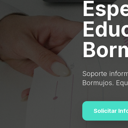
Espe
Educ
Bor
Soporte inform
Bormujos. Equi
Solicitar In