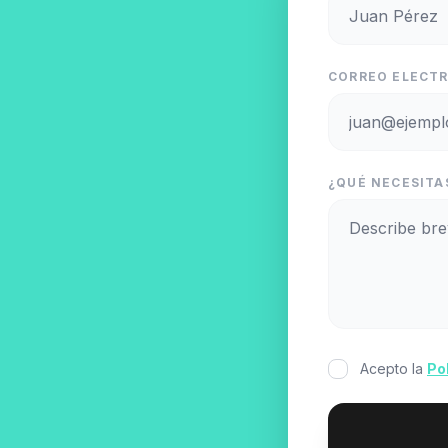
CORREO ELECTR
¿QUÉ NECESITAS
Acepto la
Po