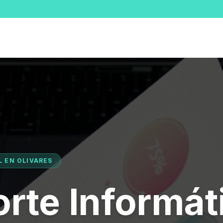
L EN OLIVARES
rte Informát