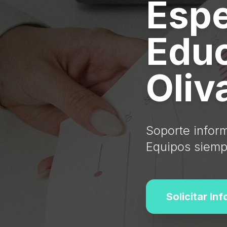
Espe
Educ
Oliv
Soporte inform
Equipos siempr
Solicitar In