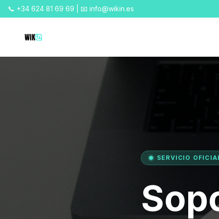
📞 +34 624 81 69 69 | 📧 info@wikin.es
SERVICIO OFICIA
Sopo