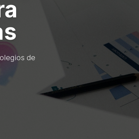
ra
as
olegios de