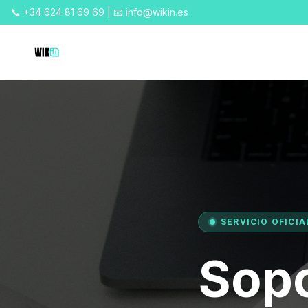
📞 +34 624 81 69 69 | 📧 info@wikin.es
SERVICIO OFICIA
Sopo