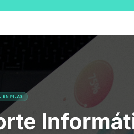
L EN PILAS
rte Informát