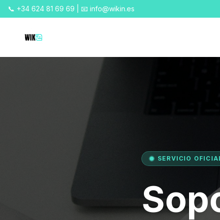
📞 +34 624 81 69 69 | 📧 info@wikin.es
SERVICIO OFICIA
Sopo