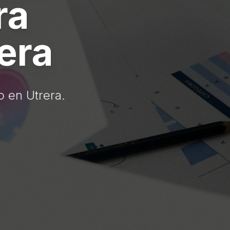
ra
era
o en Utrera.