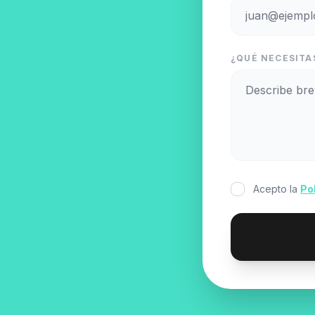
¿QUÉ NECESITA
Acepto la
Po