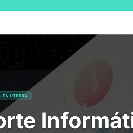
L EN UTRERA
rte Informát