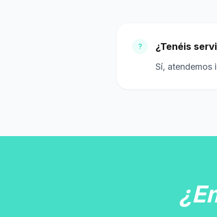
¿Tenéis servi
?
Sí, atendemos i
¿E