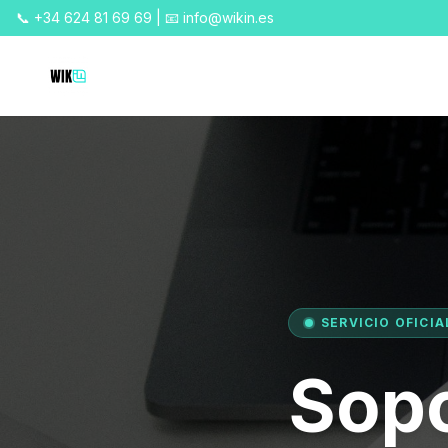
📞 +34 624 81 69 69 | 📧 info@wikin.es
SERVICIO OFICIA
Sopo