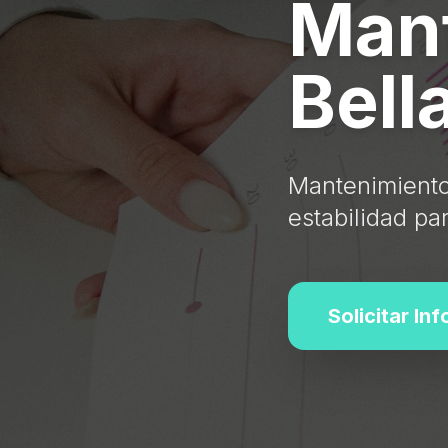
Mant
Bell
Mantenimiento 
estabilidad pa
Solicitar In