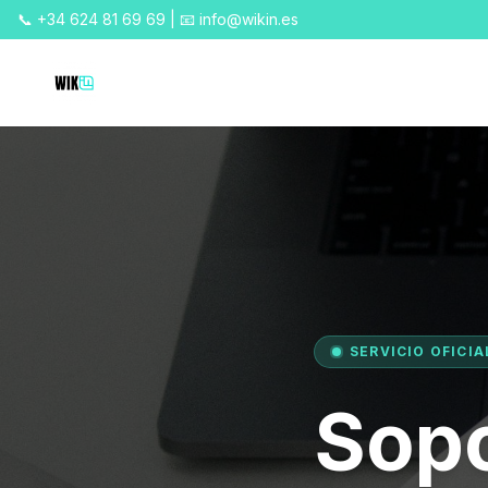
📞 +34 624 81 69 69 | 📧 info@wikin.es
SERVICIO OFICIA
Sopo