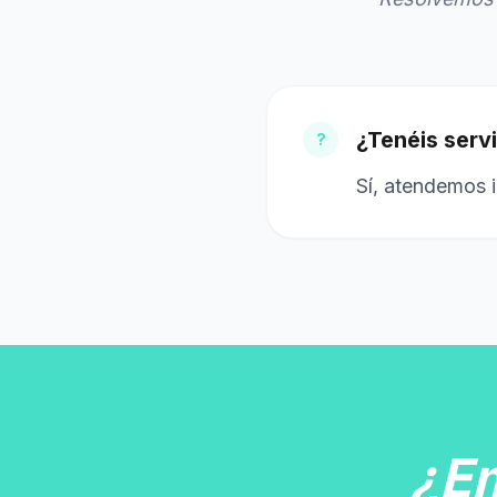
¿Tenéis serv
?
Sí, atendemos i
¿E