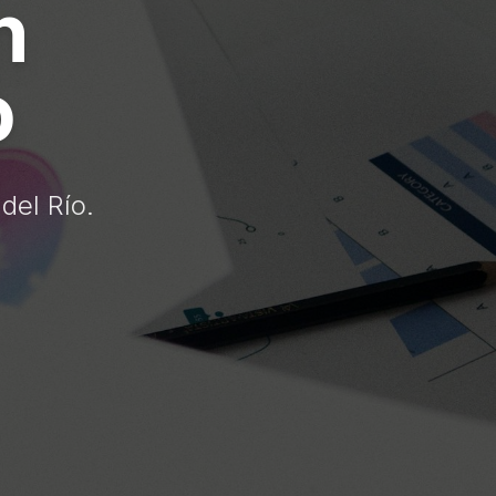
n
o
del Río.