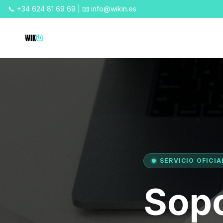
📞 +34 624 81 69 69 | 📧 info@wikin.es
SERVICIO OFICIA
Sopo