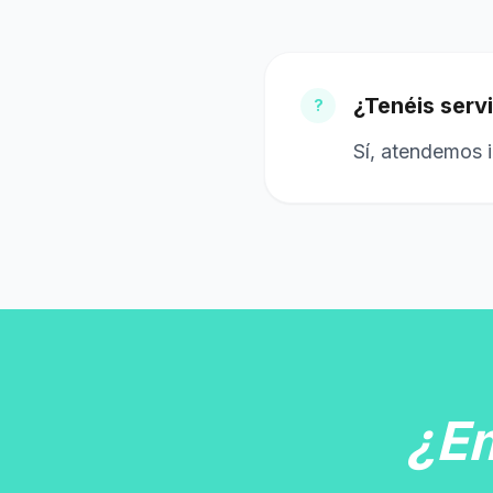
¿Tenéis serv
?
Sí, atendemos i
¿E