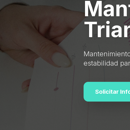
Mant
Tria
Mantenimiento
estabilidad pa
Solicitar In