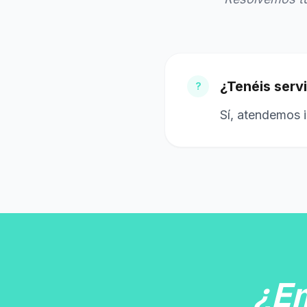
¿Tenéis servi
?
Sí, atendemos i
¿E