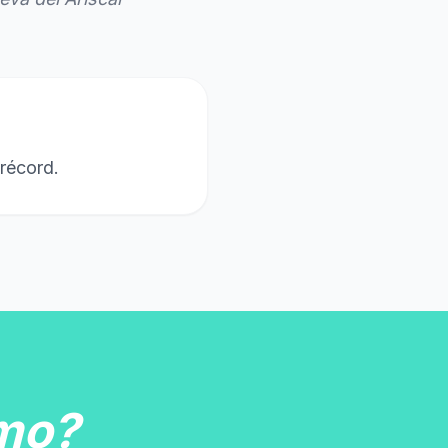
 récord.
mo?