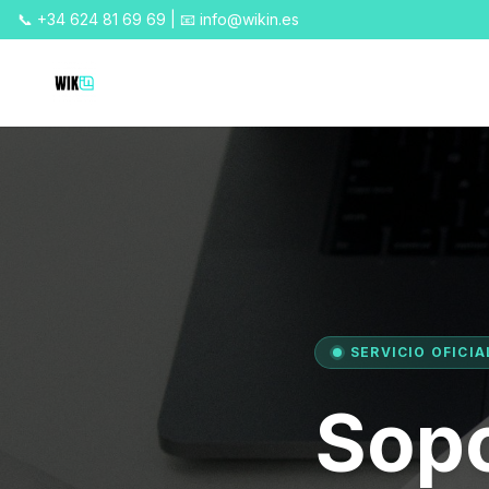
📞 +34 624 81 69 69 | 📧 info@wikin.es
SERVICIO OFICIA
Sopo