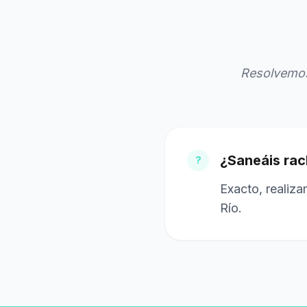
Resolvemos
¿Saneáis rac
?
Exacto, realiz
Río.