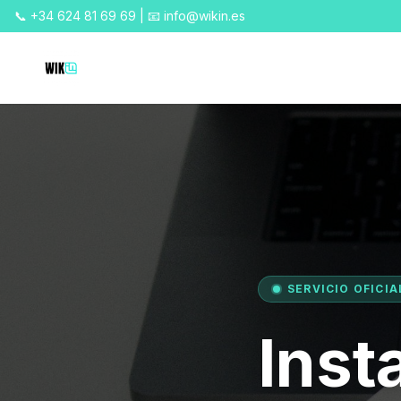
📞 +34 624 81 69 69 | 📧 info@wikin.es
SERVICIO OFICIA
Inst