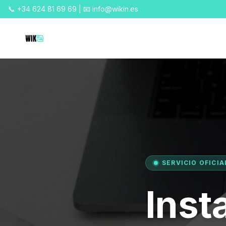
📞 +34 624 81 69 69 | 📧 info@wikin.es
SERVICIO OFICIA
Inst