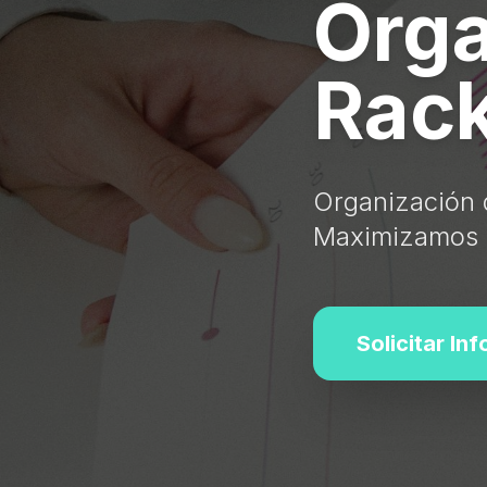
Orga
Rack
Organización 
Maximizamos la
Solicitar In