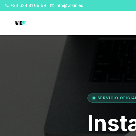
📞 +34 624 81 69 69 | 📧 info@wikin.es
SERVICIO OFICIA
Inst