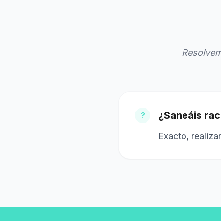
Resolvem
¿Saneáis rac
?
Exacto, realiza