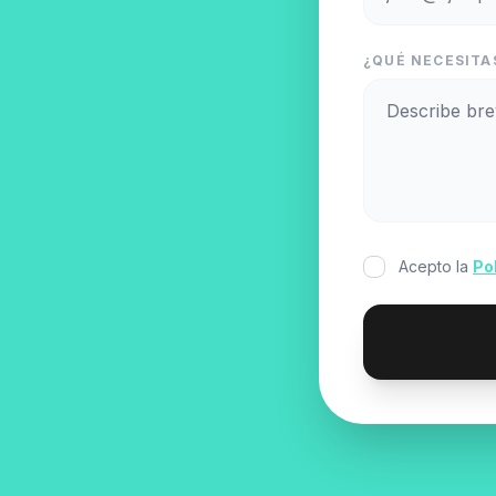
¿QUÉ NECESITA
Acepto la
Po