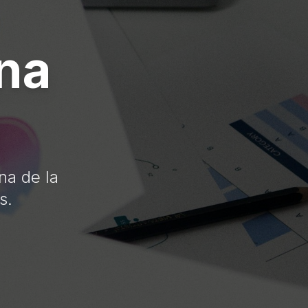
na
n
na de la
s.