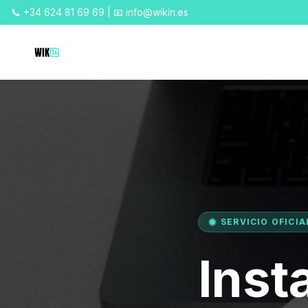
📞 +34 624 81 69 69 | 📧 info@wikin.es
SERVICIO OFICI
Inst