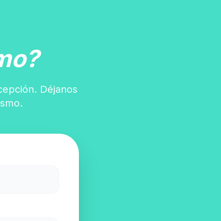
mo?
ncepción. Déjanos
ismo.