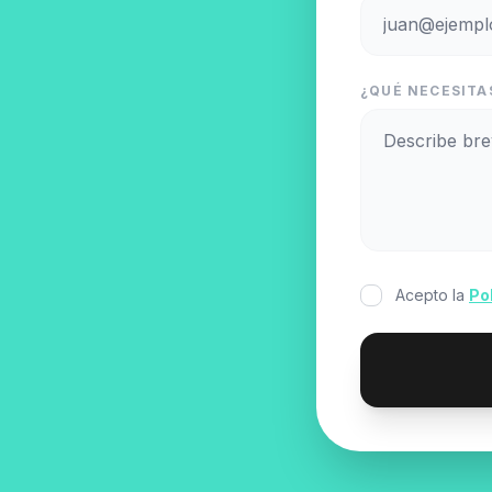
¿QUÉ NECESITA
Acepto la
Po