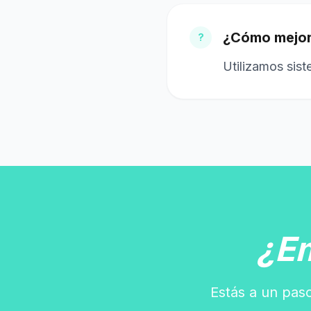
¿Cómo mejorá
?
Utilizamos sis
¿E
Estás a un paso