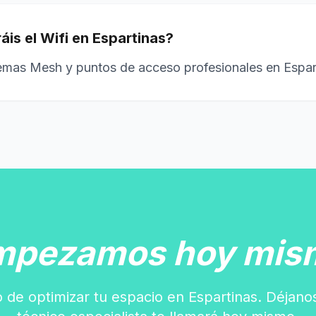
is el Wifi en Espartinas?
temas Mesh y puntos de acceso profesionales en Espar
mpezamos hoy mis
 de optimizar tu espacio en Espartinas. Déjano