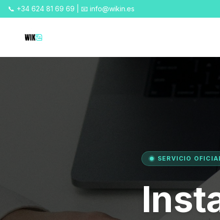
📞 +34 624 81 69 69 | 📧 info@wikin.es
SERVICIO OFICIA
Inst