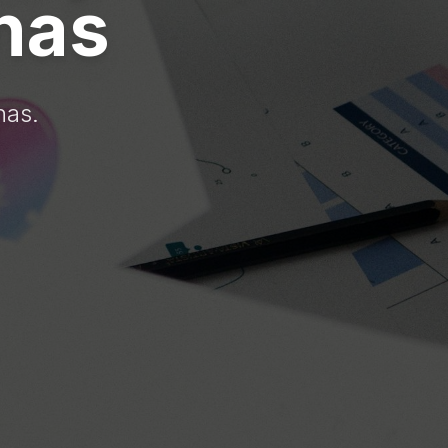
nas
nas.