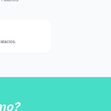
alacios.
mo?