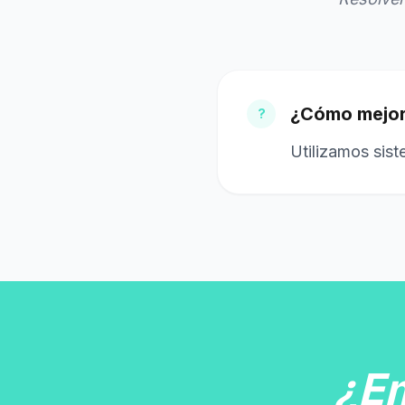
¿Cómo mejorá
?
Utilizamos sis
¿E