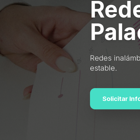
Rede
Pala
Redes inalámb
estable.
Solicitar In