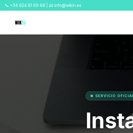
📞 +34 624 81 69 69 | 📧 info@wikin.es
SERVICIO OFICIA
Inst