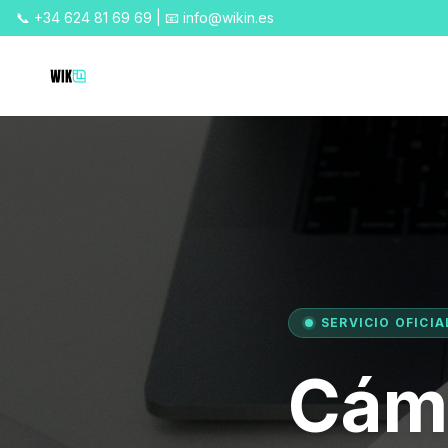
📞 +34 624 81 69 69 | 📧 info@wikin.es
SERVICIO OFICIA
Cám