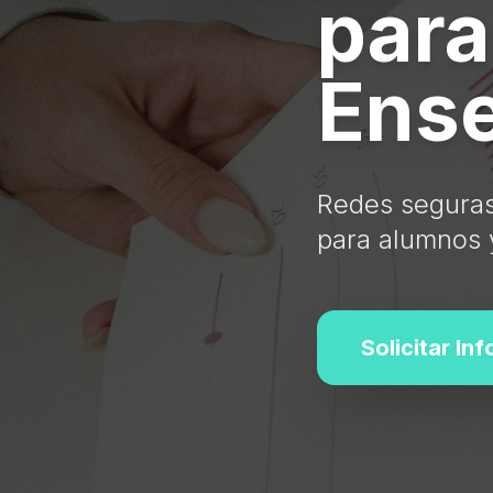
para
Ense
Redes seguras 
para alumnos 
Solicitar In