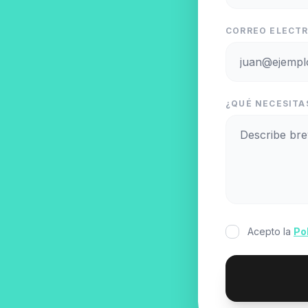
CORREO ELECTR
¿QUÉ NECESITA
Acepto la
Po