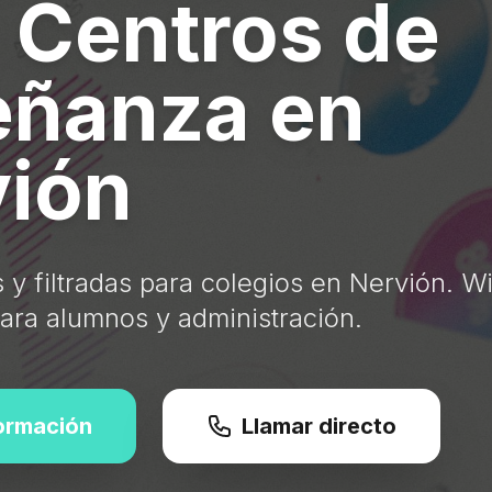
 Centros de
eñanza en
vión
y filtradas para colegios en Nervión. Wi
ara alumnos y administración.
formación
Llamar directo