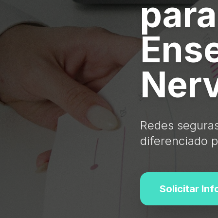
para
Ens
Ner
Redes seguras 
diferenciado p
Solicitar In