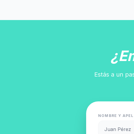
¿E
Estás a un pa
NOMBRE Y APEL