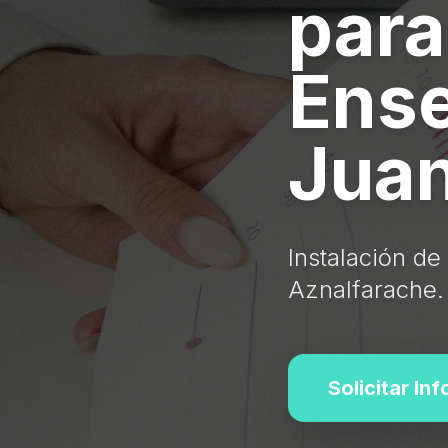
para
Ens
Juan
Instalación d
Aznalfarache.
Solicitar In