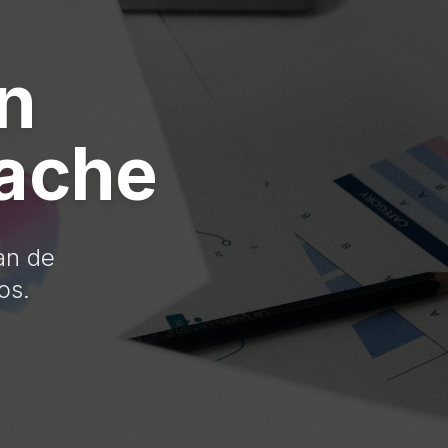
n
rache
an de
os.