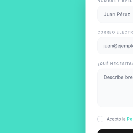
NOMBRE Y APEL
CORREO ELECTR
¿QUÉ NECESITA
Acepto la
Po