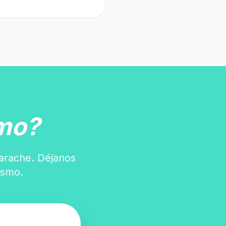
mo?
farache. Déjanos
ismo.