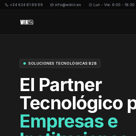
+34 624 81 69 69
info@wikin.es
Lun - Vie: 9:00 - 18:30
SOLUCIONES TECNOLÓGICAS B2B
El Partner
Tecnológico 
NET.CORE
Empresas e
SYS.RACK.01