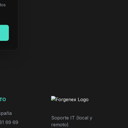
tos
TO
España
Soporte IT (local y
81 69 69
remoto)