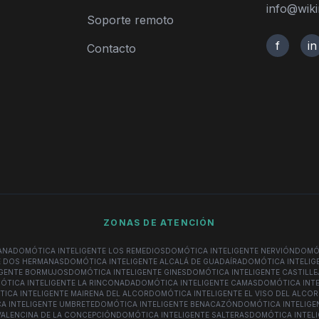
info@wiki
Soporte remoto
f
in
Contacto
ZONAS DE ATENCIÓN
ANA
DOMÓTICA INTELIGENTE LOS REMEDIOS
DOMÓTICA INTELIGENTE NERVIÓN
DOMÓT
E DOS HERMANAS
DOMÓTICA INTELIGENTE ALCALÁ DE GUADAÍRA
DOMÓTICA INTELIGE
IGENTE BORMUJOS
DOMÓTICA INTELIGENTE GINES
DOMÓTICA INTELIGENTE CASTILLE
ÓTICA INTELIGENTE LA RINCONADA
DOMÓTICA INTELIGENTE CAMAS
DOMÓTICA INTE
ICA INTELIGENTE MAIRENA DEL ALCOR
DOMÓTICA INTELIGENTE EL VISO DEL ALCOR
A INTELIGENTE UMBRETE
DOMÓTICA INTELIGENTE BENACAZÓN
DOMÓTICA INTELIGE
VALENCINA DE LA CONCEPCIÓN
DOMÓTICA INTELIGENTE SALTERAS
DOMÓTICA INTELI