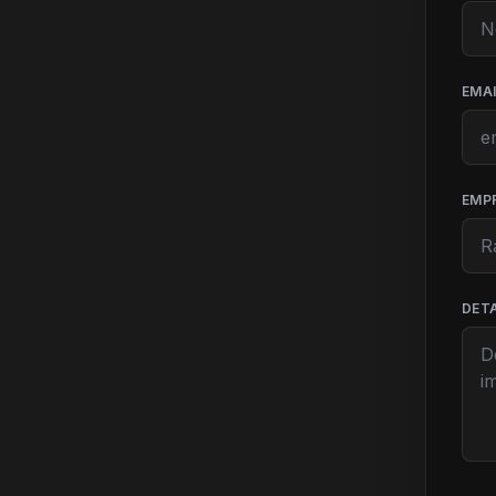
EMA
EMP
DETA