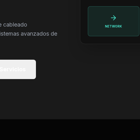
e cableado
NETWORK
 sistemas avanzados de
 Servicios
PROC.CTRL.A